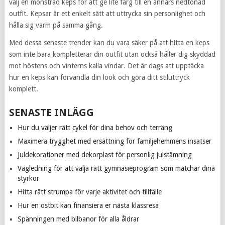
välj en mönstrad keps för att ge lite färg till en annars nedtonad
outfit. Kepsar är ett enkelt sätt att uttrycka sin personlighet och
hålla sig varm på samma gång.
Med dessa senaste trender kan du vara säker på att hitta en keps
som inte bara kompletterar din outfit utan också håller dig skyddad
mot höstens och vinterns kalla vindar. Det är dags att upptäcka
hur en keps kan förvandla din look och göra ditt stiluttryck
komplett.
SENASTE INLÄGG
Hur du väljer rätt cykel för dina behov och terräng
Maximera trygghet med ersättning för familjehemmens insatser
Juldekorationer med dekorplast för personlig julstämning
Vägledning för att välja rätt gymnasieprogram som matchar dina
styrkor
Hitta rätt strumpa för varje aktivitet och tillfälle
Hur en ostbit kan finansiera er nästa klassresa
Spänningen med bilbanor för alla åldrar