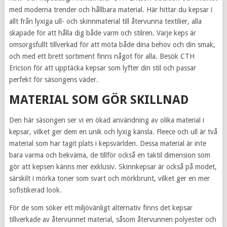
med moderna trender och hållbara material. Här hittar du kepsar i
allt från lyxiga ull- och skinnmaterial till återvunna textilier, alla
skapade för att hålla dig både varm och stilren. Varje keps är
omsorgsfullt tillverkad för att möta både dina behov och din smak,
och med ett brett sortiment finns något för alla. Besök CTH
Ericson för att upptäcka kepsar som lyfter din stil och passar
perfekt för säsongens väder.
MATERIAL SOM GÖR SKILLNAD
Den här säsongen ser vi en ökad användning av olika material i
kepsar, vilket ger dem en unik och lyxig känsla. Fleece och ull är två
material som har tagit plats i kepsvärlden. Dessa material är inte
bara varma och bekväma, de tillför också en taktil dimension som
gör att kepsen känns mer exklusiv. Skinnkepsar är också på modet,
särskilt i mörka toner som svart och mörkbrunt, vilket ger en mer
sofistikerad look.
För de som söker ett miljövänligt alternativ finns det kepsar
tillverkade av återvunnet material, såsom återvunnen polyester och