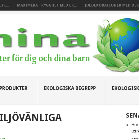
YK...
MAXIMERA TRYGGHET MED ER...
JULDEKORATIONER MED DEKO
 PRODUKTER
EKOLOGISKA BEGREPP
EKOLOGISK
MILJÖVÄNLIGA
SEN
Hur 
ter
rer