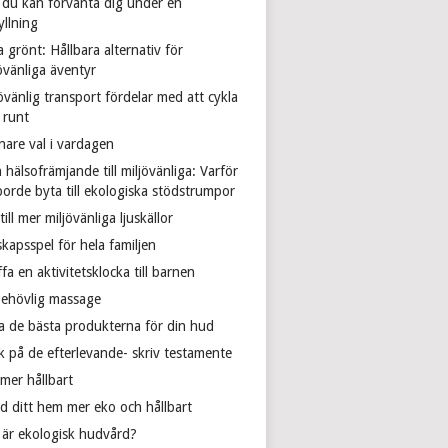
 du kan förvänta dig under en
yllning
 grönt: Hållbara alternativ för
övänliga äventyr
övänlig transport fördelar med att cykla
 runt
nare val i vardagen
 hälsofrämjande till miljövänliga: Varför
borde byta till ekologiska stödstrumpor
till mer miljövänliga ljuskällor
skapsspel för hela familjen
fa en aktivitetsklocka till barnen
behövlig massage
ta de bästa produkterna för din hud
k på de efterlevande- skriv testamente
mer hållbart
ed ditt hem mer eko och hållbart
 är ekologisk hudvård?