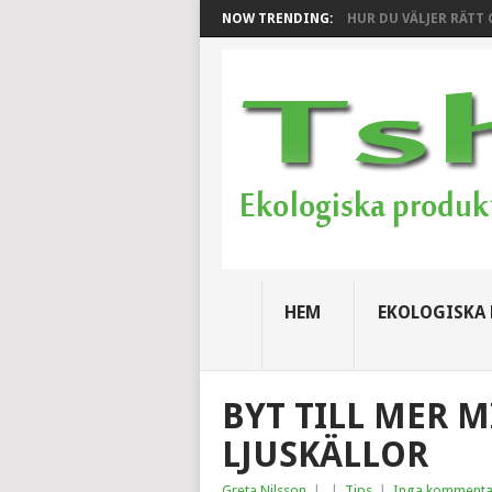
NOW TRENDING:
HUR DU VÄLJER RÄTT C
HEM
EKOLOGISKA
BYT TILL MER 
LJUSKÄLLOR
Greta Nilsson
|
|
Tips
|
Inga kommenta