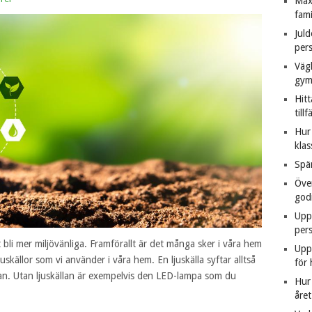
Max
fam
Jul
per
Vägl
gym
Hitt
tillf
Hur 
klas
Spä
Öve
god
Upp
per
 bli mer miljövänliga. Framförallt är det många sker i våra hem
Upp
uskällor som vi använder i våra hem. En ljuskälla syftar alltså
för 
mpan. Utan ljuskällan är exempelvis den LED-lampa som du
Hur
året