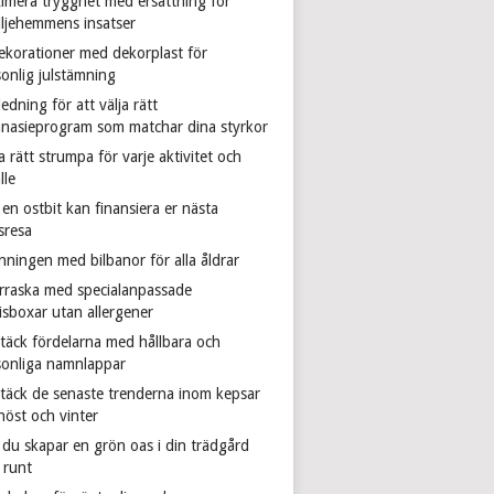
imera trygghet med ersättning för
iljehemmens insatser
dekorationer med dekorplast för
sonlig julstämning
edning för att välja rätt
nasieprogram som matchar dina styrkor
a rätt strumpa för varje aktivitet och
älle
en ostbit kan finansiera er nästa
sresa
nningen med bilbanor för alla åldrar
rraska med specialanpassade
isboxar utan allergener
täck fördelarna med hållbara och
sonliga namnlappar
täck de senaste trenderna inom kepsar
höst och vinter
 du skapar en grön oas i din trädgård
 runt