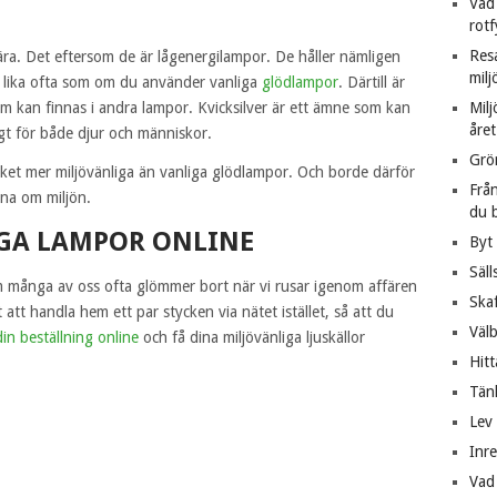
Vad
rotf
Resa
ära. Det eftersom de är lågenergilampor. De håller nämligen
milj
or lika ofta som om du använder vanliga
glödlampor
. Därtill är
m kan finnas i andra lampor. Kvicksilver är ett ämne som kan
Milj
året
igt för både djur och människor.
Grö
ket mer miljövänliga än vanliga glödlampor. Och borde därför
Från
ärna om miljön.
du 
GA LAMPOR ONLINE
Byt 
Säll
om många av oss ofta glömmer bort när vi rusar igenom affären
Skaf
 att handla hem ett par stycken via nätet istället, så att du
Väl
in beställning online
och få dina miljövänliga ljuskällor
Hit
Tän
Lev 
Inr
Vad